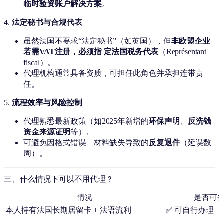
临时验资账户解决方案
。
4.
法定秘书与合规代表
虽然法国不要求“法定秘书”（如英国），但
非欧盟企业
若需VAT注册，必须指 定法国税务代表
（Représentant
fiscal）。
代理机构通常具备资质，可担任此角色并承担连带责
任。
5.
流程效率与风险控制
代理熟悉最新政策（如2025年新增的
环保声明
、
反洗钱
资金来源证明
等）。
可避免因格式错误、材料缺失导致的
反复退件
（延误数
周）。
三、什么情况下可以不用代理？
情况
是否可
本人持有法国长期居留卡 + 法语流利
✅ 可自行办理