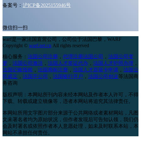
备案号：
沪ICP备2025155946号
微信扫一扫
warf是一家法国直营公司，公司位于法国巴黎，
WARF
Copyright ©
warf.net.cn
All rights reserved
核心服务：
法国公司注册
，
代理注册法国公司
，
法国公司变
更
，
法国公司激活
，
法国人才签证代办
，
法国人才护照办理
，
法国记账报税
，
法国商标注册
，
法国人才居留卡申请
，
法国公
司成立
，
法国开公司
，
法国银行开户
，
法国公司创业
等法国商
务咨询
版权声明：本网站所刊内容未经本网站及作者本人许可，不得
下载、转载或建立镜像等，违者本网站将追究其法律责任。
本网站所用文字图片部分来源于公共网络或者素材网站，凡图
文未署名者均为原始状况，但作者发现后可告知认领，我们仍
会及时署名或依照作者本人意愿处理，如未及时联系本站，本
网站不承担任何责任。