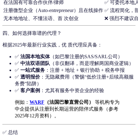
在法国有可靠合作伙伴/律师
✅ 可委托本地
注册微型企业（Auto-entrepreneur）且在线操作
✅ 流程简化，
无本地地址、不懂法语、首 次创业
❌ 强烈不建议
四、如何选择靠谱的代理？
根据2025年最新行业实践，优 质代理应具备：
✅
法国本地实体
（如巴黎注册的SAS/SARL公司）
✅
中法双语团队
（非仅翻译，而是理解两国商业逻辑）
✅
一站式服务
：注册 + 地址 + 银行协助 + 税务申报
✅
透明报价
：无隐藏费用（警惕“低价注册+后续高额服
务费”陷阱）
✅
客户案例
：尤其有服务中资企业的经验
例如：
WARF
（法国巴黎直营公司）
等机构专为
中企提供从注册到长期运营的陪伴式服务（参考
2025年12月资料）。
✅ 总结