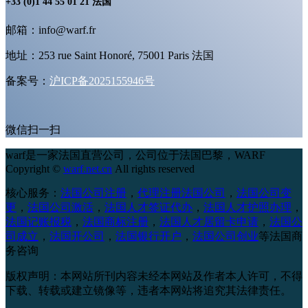
+33 (0)1 44 55 01 21 法国
邮箱：info@warf.fr
地址：253 rue Saint Honoré, 75001 Paris 法国
备案号：
沪ICP备2025155946号
微信扫一扫
warf是一家法国直营公司，公司位于法国巴黎，
WARF
Copyright ©
warf.net.cn
All rights reserved
核心服务：
法国公司注册
，
代理注册法国公司
，
法国公司变
更
，
法国公司激活
，
法国人才签证代办
，
法国人才护照办理
，
法国记账报税
，
法国商标注册
，
法国人才居留卡申请
，
法国公
司成立
，
法国开公司
，
法国银行开户
，
法国公司创业
等法国商
务咨询
版权声明：本网站所刊内容未经本网站及作者本人许可，不得
下载、转载或建立镜像等，违者本网站将追究其法律责任。