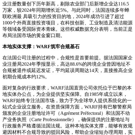
业注册数量创下历年新高，剔除农业部门后新增企业达116.5
万家，较2024年同期增长近5%。与此同时，法国连续多年蝉
联欧洲最 具吸引力的投资目的地，2024年成功引进了超过
1000个外商直接投资项目，在科技创新、工业制造及清洁能源
等领域备受国际资本青睐。这些权威数据充分表明，当前正是
布局法国市场的黄金窗口期。
本地实体支撑：WARF筑牢合规基石
在法国公司注册的过程中，合规性是首要前提。据法国国家企
业注册局2024年季报显示，高达88.6%的跨境企业曾因地址不
合规被退件或延迟发证，平均延误周期达14天，直接推高企业
初期合规成本约12%。
面对复杂的行政要求，WARF法国直营公司依托位于巴黎的本
地实体办公点，为企业提供坚实保障。自1985年成立以来，
WARF始终专注法国市场，致力于为全球华人提供系统化的一
站式企业设立服务。在资质保障方面，WARF持有巴黎警察局
颁发的企业注册地址许可（Agrément Préfectoral）和法国不动
产业务执照（Carte Professionnelle），确保提供的注册地址与
行政服务严格遵循法国法规。这种本地实体支撑，能够有效规
避因材料不合规导致的驳回风险，帮助企业缩短办理周期，实