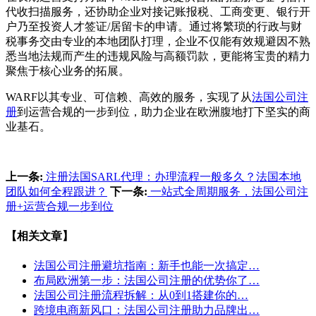
代收扫描服务，还协助企业对接记账报税、工商变更、银行开
户乃至投资人才签证/居留卡的申请。通过将繁琐的行政与财
税事务交由专业的本地团队打理，企业不仅能有效规避因不熟
悉当地法规而产生的违规风险与高额罚款，更能将宝贵的精力
聚焦于核心业务的拓展。
WARF以其专业、可信赖、高效的服务，实现了从
法国公司注
册
到运营合规的一步到位，助力企业在欧洲腹地打下坚实的商
业基石。
上一条:
注册法国SARL代理：办理流程一般多久？法国本地
团队如何全程跟进？
下一条:
一站式全周期服务，法国公司注
册+运营合规一步到位
【相关文章】
法国公司注册避坑指南：新手也能一次搞定…
布局欧洲第一步：法国公司注册的优势你了…
法国公司注册流程拆解：从0到1搭建你的…
跨境电商新风口：法国公司注册助力品牌出…