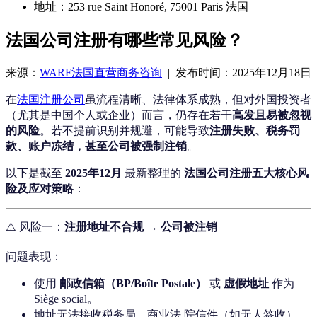
地址：253 rue Saint Honoré, 75001 Paris 法国
法国公司注册有哪些常见风险？
来源：
WARF法国直营商务咨询
| 发布时间：2025年12月18日
在
法国注册公司
虽流程清晰、法律体系成熟，但对外国投资者
（尤其是中国个人或企业）而言，仍存在若干
高发且易被忽视
的风险
。若不提前识别并规避，可能导致
注册失败、税务罚
款、账户冻结，甚至公司被强制注销
。
以下是截至
2025年12月
最新整理的
法国公司注册五大核心风
险及应对策略
：
⚠️ 风险一：
注册地址不合规 → 公司被注销
问题表现：
使用
邮政信箱（BP/Boîte Postale）
或
虚假地址
作为
Siège social。
地址无法接收税务局、商业法 院信件（如无人签收）。