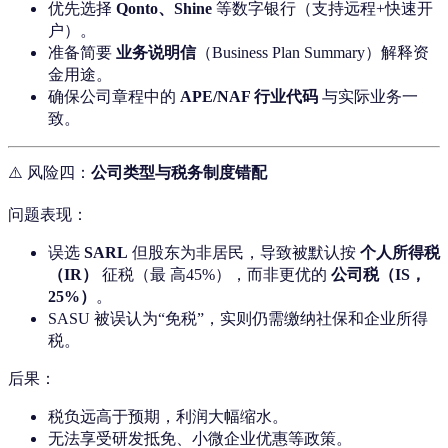
优先选择
Qonto、Shine
等数字银行（支持远程+快速开
户）。
准备简要
业务说明信
（Business Plan Summary）解释资
金用途。
确保公司章程中的
APE/NAF 行业代码
与实际业务一
致。
⚠️ 风险四：
公司类型与税务制度错配
问题表现：
误选
SARL
但股东为非居民，导致被默认按
个人所得税
（IR）
征税（最 高45%），而非更优的
公司税（IS，
25%）
。
SASU 被误认为“免税”，实则仍需缴纳社保和企业所得
税。
后果：
税负远高于预期，利润大幅缩水。
无法享受研发抵免、小微企业优惠等政策。