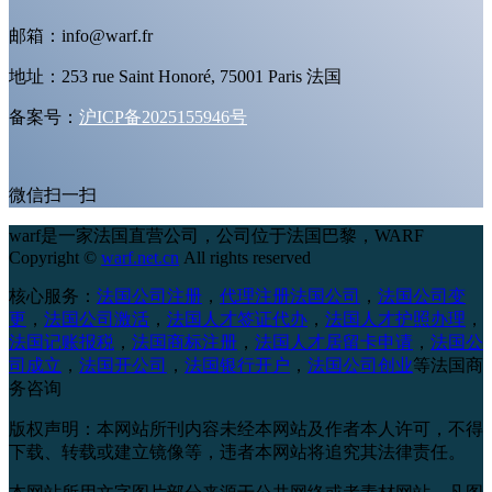
邮箱：info@warf.fr
地址：253 rue Saint Honoré, 75001 Paris 法国
备案号：
沪ICP备2025155946号
微信扫一扫
warf是一家法国直营公司，公司位于法国巴黎，
WARF
Copyright ©
warf.net.cn
All rights reserved
核心服务：
法国公司注册
，
代理注册法国公司
，
法国公司变
更
，
法国公司激活
，
法国人才签证代办
，
法国人才护照办理
，
法国记账报税
，
法国商标注册
，
法国人才居留卡申请
，
法国公
司成立
，
法国开公司
，
法国银行开户
，
法国公司创业
等法国商
务咨询
版权声明：本网站所刊内容未经本网站及作者本人许可，不得
下载、转载或建立镜像等，违者本网站将追究其法律责任。