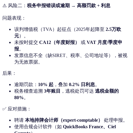
⚠️ 风险二：
税务申报错误或逾期 → 高额罚款 + 利息
问题表现：
误判增值税（TVA）起征点（2025年起降至
2.5万欧
元
）。
未按时提交
CA12（年度财报）
或
VAT 月度/季度申
报
。
发票信息不全（缺SIRET、税率、公司地址等），被视
为无效票据。
后果：
逾期罚款：
10% 起
，叠加
0.2% 日利息
。
税务稽查追溯
3年账目
，逃税处罚可达
逃税金额的
80%
。
✅ 应对措施：
聘请
本地持牌会计师（expert-comptable）
处理申报。
使用合规会计软件（如
QuickBooks France、Ciel