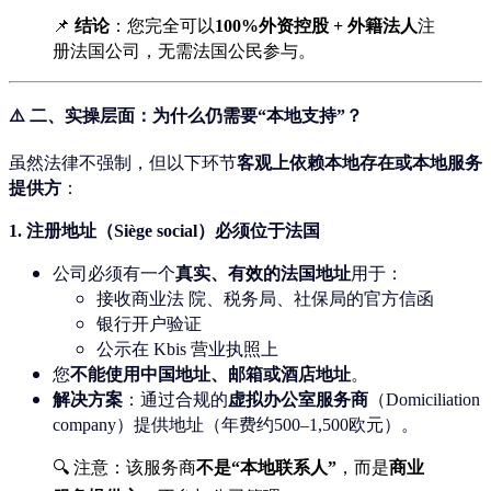
📌
结论
：您完全可以
100%外资控股 + 外籍法人
注
册法国公司，无需法国公民参与。
⚠️ 二、实操层面：
为什么仍需要“本地支持”？
虽然法律不强制，但以下环节
客观上依赖本地存在或本地服务
提供方
：
1.
注册地址（Siège social）必须位于法国
公司必须有一个
真实、有效的法国地址
用于：
接收商业法 院、税务局、社保局的官方信函
银行开户验证
公示在 Kbis 营业执照上
您
不能使用中国地址、邮箱或酒店地址
。
解决方案
：通过合规的
虚拟办公室服务商
（Domiciliation
company）提供地址（年费约500–1,500欧元）。
🔍 注意：该服务商
不是“本地联系人”
，而是
商业