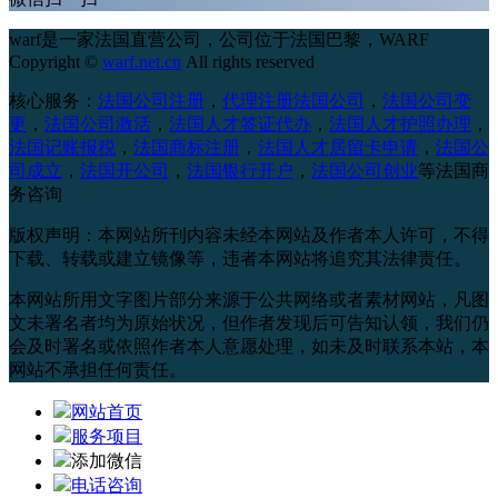
warf是一家法国直营公司，公司位于法国巴黎，
WARF
Copyright ©
warf.net.cn
All rights reserved
核心服务：
法国公司注册
，
代理注册法国公司
，
法国公司变
更
，
法国公司激活
，
法国人才签证代办
，
法国人才护照办理
，
法国记账报税
，
法国商标注册
，
法国人才居留卡申请
，
法国公
司成立
，
法国开公司
，
法国银行开户
，
法国公司创业
等法国商
务咨询
版权声明：本网站所刊内容未经本网站及作者本人许可，不得
下载、转载或建立镜像等，违者本网站将追究其法律责任。
本网站所用文字图片部分来源于公共网络或者素材网站，凡图
文未署名者均为原始状况，但作者发现后可告知认领，我们仍
会及时署名或依照作者本人意愿处理，如未及时联系本站，本
网站不承担任何责任。
网站首页
服务项目
添加微信
电话咨询