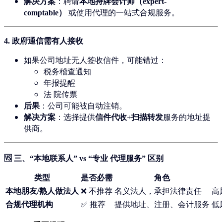
解决方案
：聘请
本地持牌会计师（expert-
comptable）
或使用代理的一站式合规服务。
4.
政府通信需有人接收
如果公司地址无人签收信件，可能错过：
税务稽查通知
年报提醒
法 院传票
后果
：公司可能被自动注销。
解决方案
：选择提供
信件代收+扫描转发
服务的地址提
供商。
🆚 三、“本地联系人” vs “专业 代理服务” 区别
类型
是否必需
角色
本地朋友/熟人做法人
❌ 不推荐
名义法人，承担法律责任
高
合规代理机构
✅ 推荐
提供地址、注册、会计服务
低