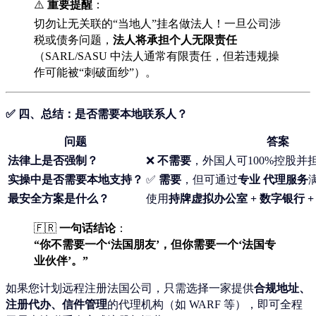
⚠️
重要提醒
：
切勿让无关联的“当地人”挂名做法人！一旦公司涉
税或债务问题，
法人将承担个人无限责任
（SARL/SASU 中法人通常有限责任，但若违规操
作可能被“刺破面纱”）。
✅ 四、总结：是否需要本地联系人？
问题
答案
法律上是否强制？
❌
不需要
，外国人可100%控股并
实操中是否需要本地支持？
✅
需要
，但可通过
专业 代理服务
最安全方案是什么？
使用
持牌虚拟办公室 + 数字银行 
🇫🇷
一句话结论
：
“你不需要一个‘法国朋友’，但你需要一个‘法国专
业伙伴’。”
如果您计划远程注册法国公司，只需选择一家提供
合规地址、
注册代办、信件管理
的代理机构（如 WARF 等），即可全程