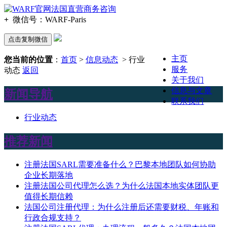
+
微信号：
WARF-Paris
点击复制微信
主页
您当前的位置
：
首页
>
信息动态
> 行业
服务
动态
返回
关于我们
信息与文章
新闻导航
联系我们
行业动态
推荐新闻
注册法国SARL需要准备什么？巴黎本地团队如何协助
企业长期落地
注册法国公司代理怎么选？为什么法国本地实体团队更
值得长期信赖
法国公司注册代理：为什么注册后还需要财税、年账和
行政合规支持？