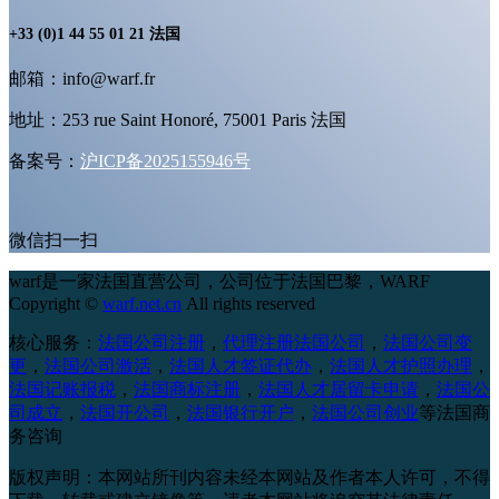
+33 (0)1 44 55 01 21 法国
邮箱：info@warf.fr
地址：253 rue Saint Honoré, 75001 Paris 法国
备案号：
沪ICP备2025155946号
微信扫一扫
warf是一家法国直营公司，公司位于法国巴黎，
WARF
Copyright ©
warf.net.cn
All rights reserved
核心服务：
法国公司注册
，
代理注册法国公司
，
法国公司变
更
，
法国公司激活
，
法国人才签证代办
，
法国人才护照办理
，
法国记账报税
，
法国商标注册
，
法国人才居留卡申请
，
法国公
司成立
，
法国开公司
，
法国银行开户
，
法国公司创业
等法国商
务咨询
版权声明：本网站所刊内容未经本网站及作者本人许可，不得