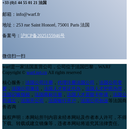
+33 (0)1 44 55 01 21 法国
邮箱：info@warf.fr
地址：253 rue Saint Honoré, 75001 Paris 法国
备案号：
沪ICP备2025155946号
微信扫一扫
warf是一家法国直营公司，公司位于法国巴黎，
WARF
Copyright ©
warf.net.cn
All rights reserved
核心服务：
法国公司注册
，
代理注册法国公司
，
法国公司变
更
，
法国公司激活
，
法国人才签证代办
，
法国人才护照办理
，
法国记账报税
，
法国商标注册
，
法国人才居留卡申请
，
法国公
司成立
，
法国开公司
，
法国银行开户
，
法国公司创业
等法国商
务咨询
版权声明：本网站所刊内容未经本网站及作者本人许可，不得
下载、转载或建立镜像等，违者本网站将追究其法律责任。